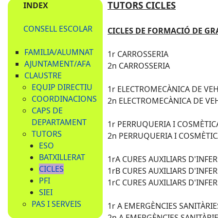
TUTORS CICLES
INDEX
CONSELL ESCOLAR
CICLES DE FORMACIÓ DE GR
FAMILIA/ALUMNAT
1r CARROSSERIA
AJUNTAMENT/AFA
2n CARROSSERIA
CLAUSTRE
EQUIP DIRECTIU
1r ELECTROMECÀNICA DE VE
COORDINACIONS
2n ELECTROMECÀNICA DE VE
CAPS DE
DEPARTAMENT
1r PERRUQUERIA I COSMÈTICA
TUTORS
2n PERRUQUERIA I COSMÈTICA
ESO
BATXILLERAT
1rA CURES AUXILIARS D'INFE
CICLES
1rB CURES AUXILIARS D'INFE
PFI
1rC CURES AUXILIARS D'INFE
SIEI
PAS I SERVEIS
1r A EMERGÈNCIES SANITÀRI
2n A EMERGÈNCIES SANITÀRI