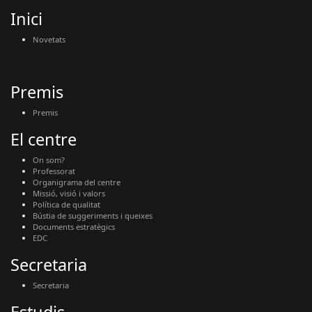
Inici
Novetats
Premis
Premis
El centre
On som?
Professorat
Organigrama del centre
Missió, visió i valors
Política de qualitat
Bústia de suggeriments i queixes
Documents estratègics
EDC
Secretaria
Secretaria