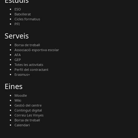
Estudis
ESO
Batxillerat
Cicles formatius
PFI
Serveis
Borsa de treball
Associació esportiva escolar
AFA
GEP
Totes les activitats
Perfil del contractant
Erasmus+
Eines
Moodle
Wiki
Gestió del centre
Contingut digital
Correu Les Vinyes
Borsa de treball
Calendari