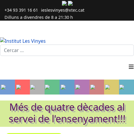
+34 93 391 16 61
ieslesvinyes@xtec.cat
Dilluns a divendres de 8 a 21:30 h
Cercar...
≡
Més de quatre dècades al
servei de l'ensenyament!!!