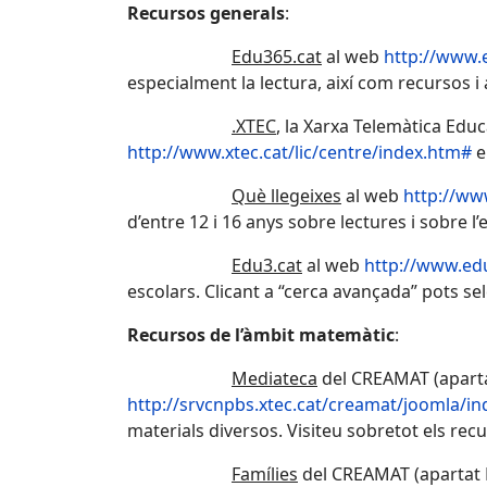
Recursos generals
:
Edu365.cat
al web
http://www.
especialment la lectura, així com recursos i 
.XTEC
, la Xarxa Telemàtica Educ
http://www.xtec.cat/lic/centre/index.htm#
e
Què llegeixes
al web
http://ww
d’entre 12 i 16 anys sobre lectures i sobre l’
Edu3.cat
al web
http://www.edu
escolars. Clicant a “cerca avançada” pots sel
Recursos de l’àmbit matemàtic
:
Mediateca
del CREAMAT (apart
http://srvcnpbs.xtec.cat/creamat/joomla/i
materials diversos. Visiteu sobretot els recu
Famílies
del CREAMAT (apartat