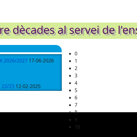
e dècades al servei de l'e
0
TX 2026/2027
17-06-2026
1
2
3
4
a 22/23
12-02-2025
5
6
7
8
9
25
10