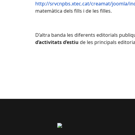
http://srvcnpbs.xtec.cat/creamat/joomla/in
matemàtica dels fills i de les filles.
D’altra banda les diferents editorials publi
d’activitats d’estiu
de les principals editori