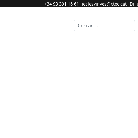
+34 93 391 16 61
ieslesvinyes@xtec.cat
Dill
Cercar...