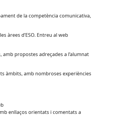
pament de la competència comunicativa,
 les àrees d’ESO. Entreu al web
res, amb propostes adreçades a l’alumnat
nts àmbits, amb nombroses experiències
eb
amb enllaços orientats i comentats a