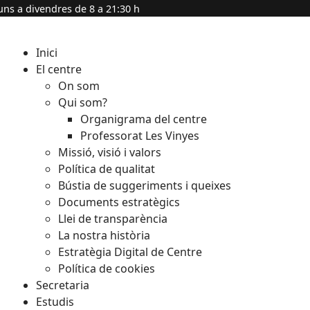
uns a divendres de 8 a 21:30 h
Inici
El centre
On som
Qui som?
Organigrama del centre
Professorat Les Vinyes
Missió, visió i valors
Política de qualitat
Bústia de suggeriments i queixes
Documents estratègics
Llei de transparència
La nostra història
Estratègia Digital de Centre
Política de cookies
Secretaria
Estudis