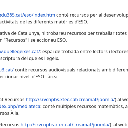
edu365.cat/eso/index.htm
conté recursos per al desenvolu
activitats de les diferents matèries d’ESO.
ativa de Catalunya, hi trobareu recursos per treballar totes
n “Recursos” i seleccioneu ESO.
w.quellegeixes.cat/
: espai de trobada entre lectors i lecto
escriptura del que es llegeix.
3.cat/
conté recursos audiovisuals relacionats amb difere
eccionar nivell d’ESO i àrea.
at Recursos
http://srvcnpbs.xtec.cat/creamat/joomla/
) al w
ndex.php/mediateca
: conté múltiples recursos matemàtics, 
rsos Àlia.
 Recursos
http://srvcnpbs.xtec.cat/creamat/joomla/
) al web