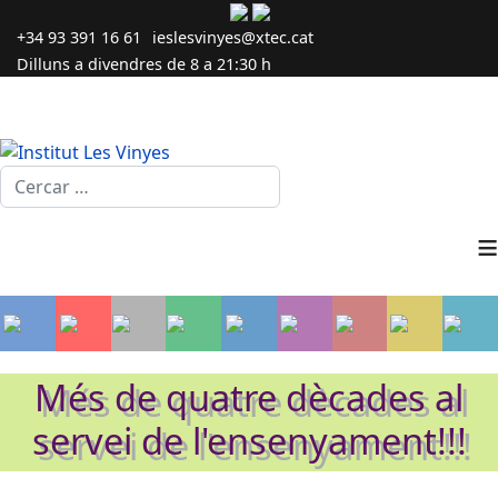
+34 93 391 16 61
ieslesvinyes@xtec.cat
Dilluns a divendres de 8 a 21:30 h
Cercar...
≡
Més de quatre dècades al
servei de l'ensenyament!!!