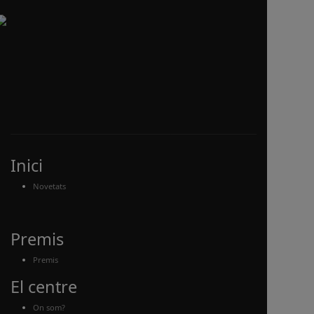
Inici
Novetats
Premis
Premis
El centre
On som?