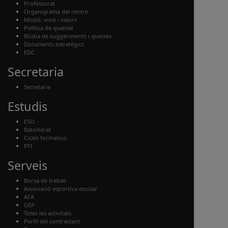
Professorat
Organigrama del centre
Missió, visió i valors
Política de qualitat
Bústia de suggeriments i queixes
Documents estratègics
EDC
Secretaria
Secretaria
Estudis
ESO
Batxillerat
Cicles formatius
PFI
Serveis
Borsa de treball
Associació esportiva escolar
AFA
GEP
Totes les activitats
Perfil del contractant