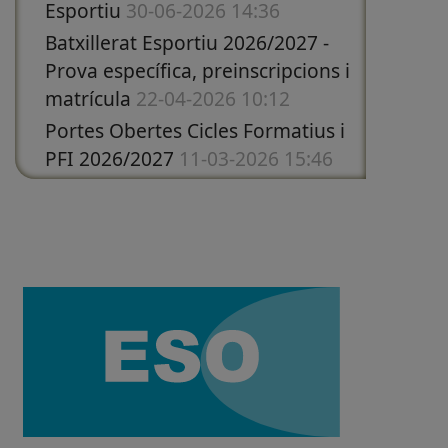
Esportiu
30-06-2026 14:36
Batxillerat Esportiu 2026/2027 -
Prova específica, preinscripcions i
matrícula
22-04-2026 10:12
Portes Obertes Cicles Formatius i
PFI 2026/2027
11-03-2026 15:46
Portes Obertes 1r ESO i Batxillerat
curs 2026/2027
05-03-2026 12:57
Candidats seleccionats Erasmus+
Estiu 2026 - Grau Superior
03-03-
2026 11:55
Candidats seleccionats Erasmus+
Estiu 2026 - Grau Mitjà
22-02-2026
18:31
Recaptació per La Marató de 3Cat