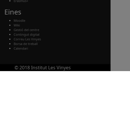
Erasmus+
Eines
Moodle
Wiki
Gestió del centre
Contingut digital
Correu Les Vinyes
Borsa de treball
Calendari
© 2018 Institut Les Vinyes