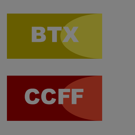
10-02-2026 13:01
Convocatòria entrevistes alumnat
Erasmus+
15-01-2026 15:59
Erasmus+ Reunió informativa amb
les famílies
15-12-2025 16:24
Activitats extraescolars de l'institut
18-09-2025 14:17
Batxillerat Esportiu
19-03-2025
15:22
Calendari escolar 2025/2026
15-01-
2025 14:43