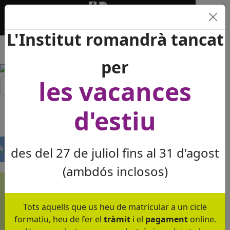
+34 93 391 16 61
ieslesvinyes@xtec.cat
Dilluns a divendres de 8 a 21:30 h
L'Institut romandrà tancat
per
les vacances
Cercar...
≡
d'estiu
des del 27 de juliol fins al 31 d'agost
(ambdós inclosos)
Més de quatre
dècades al servei de
Tots aquells que us heu de matricular a un cicle
l'ensenyament!!!
formatiu, heu de fer el
tràmit
i el
pagament
online.