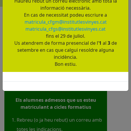
Haureu rebut un correu electrònic amb tota la
informació necessària.
En cas de necessitat podeu escriure a
matricula_cfgm@institutlesvinyes.cat
matricula_cfgs@institutlesvinyes.cat
fins el 29 de juliol.
Us atendrem de forma presencial de l’
1
al
3
de
setembre en cas que calgui resoldre alguna
incidència.
Bon estiu.
ATENCIÓ:
Els alumnes admesos que us esteu
matriculant a cicles formatius
Rebreu (o ja heu rebut) un correu amb
totes les indicacions.