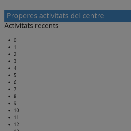
Properes activitats del centre
Activitats recents
0
1
2
3
4
5
6
7
8
9
10
11
12