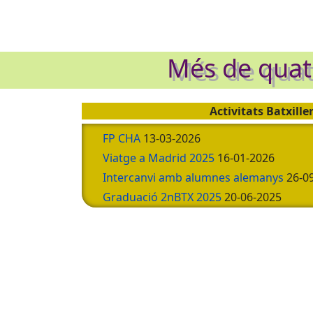
Més de quatr
Activitats Batxille
FP CHA
13-03-2026
Viatge a Madrid 2025
16-01-2026
Intercanvi amb alumnes alemanys
26-0
Graduació 2nBTX 2025
20-06-2025
Visita a la Universitat Pompeu Fabra
17
Graduació 2n BTX 2018/2024
17-01-202
Graduació 2n Batx. Promoció 2017-202
Xerrada Sydnee Wong
21-03-2023
1ER PREMI JOAN VICENTE CASTELLS DE
29-06-2024