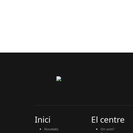
Inici
El centre
Novetats
On som?