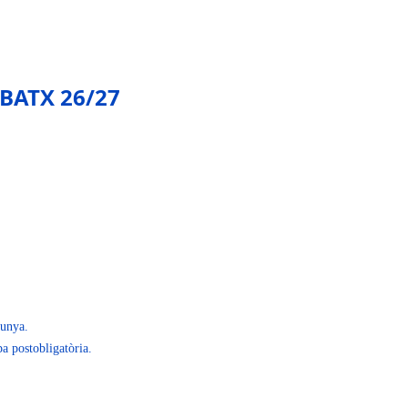
 BATX 26/27
lunya.
pa postobligatòria.