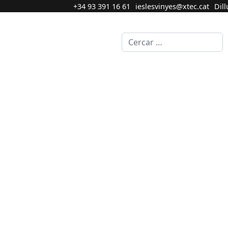
+34 93 391 16 61
ieslesvinyes@xtec.cat
Dill
Cercar...