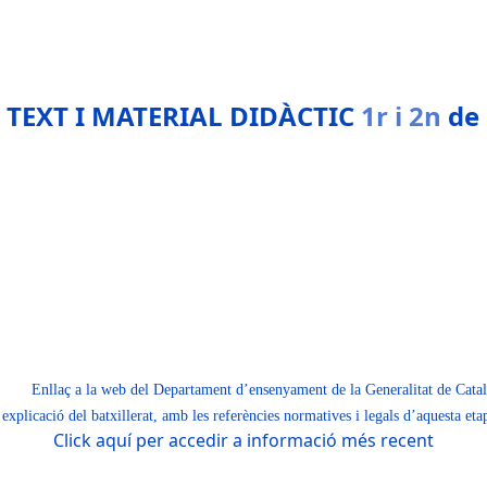
d’Amics de la Unesco
11-06-
E TEXT I MATERIAL DIDÀCTIC
1r i 2n
de
2
18-06-2021
nica de la UAB
04-06-2019
21-06-2018
Enllaç a la web del Departament d’ensenyament de la Generalitat de Cata
xplicació del batxillerat, amb les referències normatives i legals d’aquesta eta
Click aquí per accedir a informació més recent