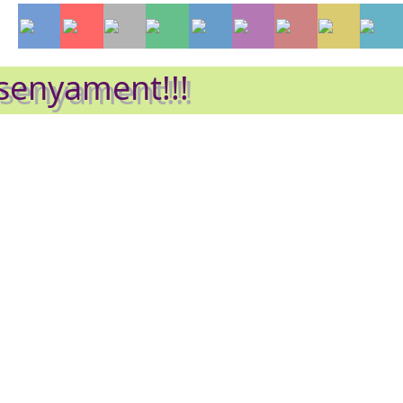
nsenyament!!!