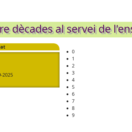
e dècades al servei de l'e
rat
0
1
2
3
9-2025
4
5
-01-2025
6
5
7
3
17-01-2025
8
9
 RECERCA DE LA NATURA