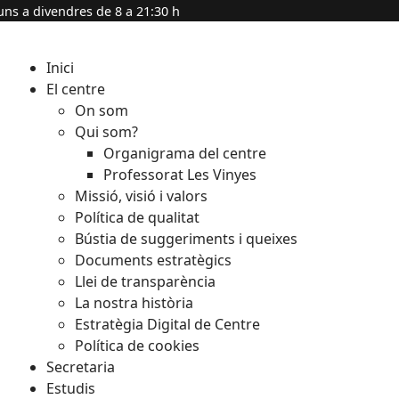
uns a divendres de 8 a 21:30 h
Inici
El centre
On som
Qui som?
Organigrama del centre
Professorat Les Vinyes
Missió, visió i valors
Política de qualitat
Bústia de suggeriments i queixes
Documents estratègics
Llei de transparència
La nostra història
Estratègia Digital de Centre
Política de cookies
Secretaria
Estudis