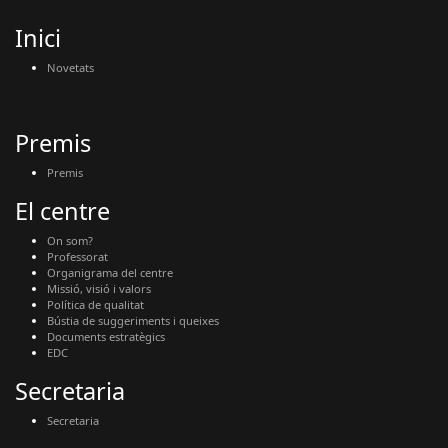
Inici
Novetats
Premis
Premis
El centre
On som?
Professorat
Organigrama del centre
Missió, visió i valors
Política de qualitat
Bústia de suggeriments i queixes
Documents estratègics
EDC
Secretaria
Secretaria