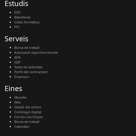
Estudis
ESO
Batxillerat
Cicles formatius
PFI
Serveis
Borsa de treball
Associació esportiva escolar
AFA
GEP
Totes les activitats
Perfil del contractant
Erasmus+
Eines
Moodle
Wiki
Gestió del centre
Contingut digital
Correu Les Vinyes
Borsa de treball
Calendari