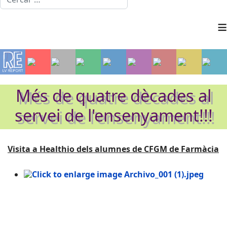
≡
Més de quatre dècades al
servei de l'ensenyament!!!
Visita a Healthio dels alumnes de
CFGM de F
armàcia