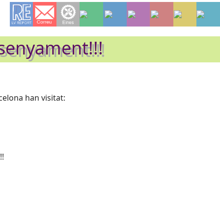
nsenyament!!!
elona han visitat:
!!