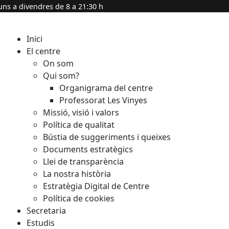
uns a divendres de 8 a 21:30 h
Inici
El centre
On som
Qui som?
Organigrama del centre
Professorat Les Vinyes
Missió, visió i valors
Política de qualitat
Bústia de suggeriments i queixes
Documents estratègics
Llei de transparència
La nostra història
Estratègia Digital de Centre
Política de cookies
Secretaria
Estudis