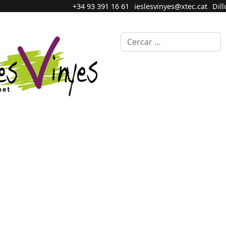
+34 93 391 16 61
ieslesvinyes@xtec.cat
Dill
Cercar...