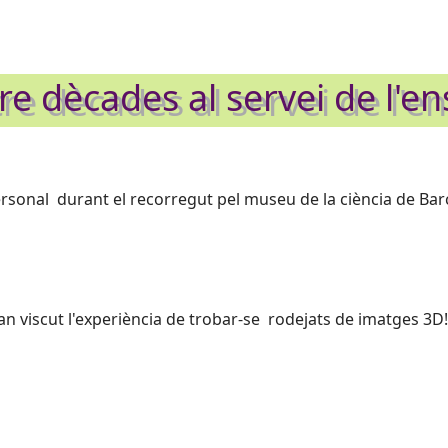
e dècades al servei de l'e
rsonal durant el recorregut pel museu de la ciència de Barc
han viscut l'experiència de trobar-se rodejats de imatges 3D!