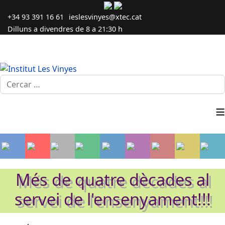
+34 93 391 16 61
ieslesvinyes@xtec.cat
Dilluns a divendres de 8 a 21:30 h
Cercar...
≡
Més de quatre dècades al
servei de l'ensenyament!!!