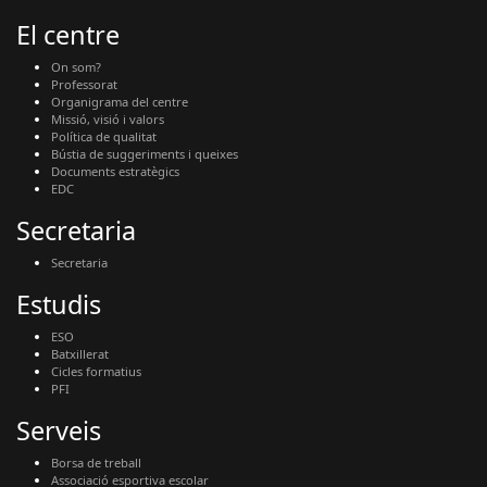
El centre
On som?
Professorat
Organigrama del centre
Missió, visió i valors
Política de qualitat
Bústia de suggeriments i queixes
Documents estratègics
EDC
Secretaria
Secretaria
Estudis
ESO
Batxillerat
Cicles formatius
PFI
Serveis
Borsa de treball
Associació esportiva escolar