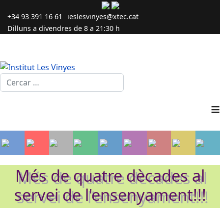
+34 93 391 16 61
ieslesvinyes@xtec.cat
Dilluns a divendres de 8 a 21:30 h
Cercar...
≡
Més de quatre dècades al
servei de l'ensenyament!!!