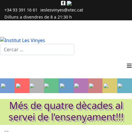
+34 93 391 16 61
ieslesvinyes@xtec.cat
Dilluns a divendres de 8 a 21:30 h
Cercar...
≡
Més de quatre dècades al
servei de l'ensenyament!!!