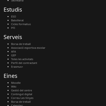
Secretaria
Estudis
ESO
Batxillerat
Cicles formatius
PFI
Serveis
Borsa de treball
Associació esportiva escolar
AFA
GEP
Totes les activitats
Perfil del contractant
Erasmus+
Eines
Moodle
Wiki
Gestió del centre
Contingut digital
Correu Les Vinyes
Borsa de treball
Calendari