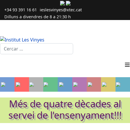
+34 93 391 16 61
ieslesvinyes@xtec.cat
Dilluns a divendres de 8 a 21:30 h
Cercar...
≡
Més de quatre dècades al
servei de l'ensenyament!!!