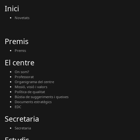
Inici
Novetats
Premis
Premis
El centre
On som?
Professorat
Organigrama del centre
Missió, visió i valors
Política de qualitat
Bústia de suggeriments i queixes
Documents estratègics
EDC
Secretaria
Secretaria