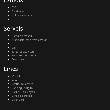
Estudis
ESO
Batxillerat
Cicles formatius
PFI
Serveis
Borsa de treball
Associació esportiva escolar
AFA
GEP
Totes les activitats
Perfil del contractant
Erasmus+
Eines
Moodle
Wiki
Gestió del centre
Contingut digital
Correu Les Vinyes
Borsa de treball
Calendari