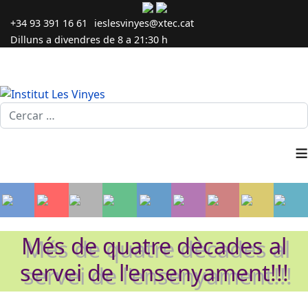
+34 93 391 16 61
ieslesvinyes@xtec.cat
Dilluns a divendres de 8 a 21:30 h
Cercar...
≡
Més de quatre dècades al
servei de l'ensenyament!!!