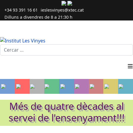
+34 93 391 16 61
ieslesvinyes@xtec.cat
Dilluns a divendres de 8 a 21:30 h
Cercar...
≡
Més de quatre dècades al
servei de l'ensenyament!!!