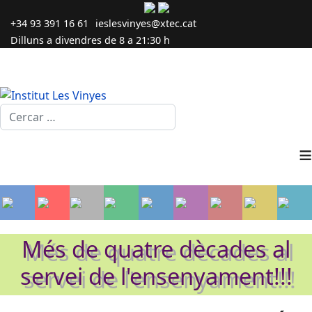
+34 93 391 16 61
ieslesvinyes@xtec.cat
Dilluns a divendres de 8 a 21:30 h
Cercar...
≡
Més de quatre dècades al
servei de l'ensenyament!!!